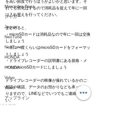
を高い頻度で行うほうがよいかと思います。そ
Mercedes-Benz
れでも劣化はするので消耗品を捉えて年に一回
は入れ替えを行ってください。
ジャガー
Jaguar
まとめると、
・microSDカードは消耗品なので年に一回は交換
NeoTune
しましょう
NeoTune
・月に一度くらいはmicroSDカードをフォーマッ
トしましょう
HONDA
・ドライブレコーダーの説明書にある規格・メ
ーカのmicroSDカードにしましょう
HONDA
Volvo
ドライブレコーダーの映像が撮れているかのご
相談や確認、データのお預かりなども承ってお
Volvo
りますので、LINEなどでいつでもご連絡くださ
アップライン
い。
鈑金塗装
UPLINE
整備、車検
ネココーポレーション
パーツ
NEKO CORPORATION