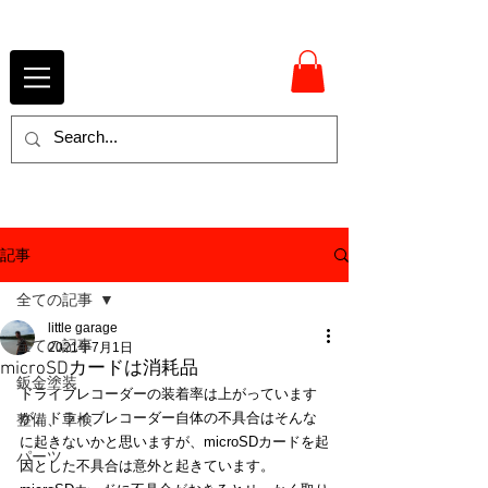
記事
全ての記事
little garage
全ての記事
2021年7月1日
microSDカードは消耗品
鈑金塗装
ドライブレコーダーの装着率は上がっています
が、ドライブレコーダー自体の不具合はそんな
整備、車検
に起きないかと思いますが、microSDカードを起
パーツ
因とした不具合は意外と起きています。