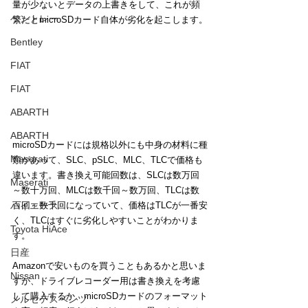
量が少ないとデータの上書きをして、これが頻
ベントレー
繁だとmicroSDカード自体が劣化を起こします。
Bentley
FIAT
FIAT
ABARTH
ABARTH
microSDカードには規格以外にも中身の材料に種
Maserati
類があって、SLC、pSLC、MLC、TLCで価格も
違います。書き換え可能回数は、SLCは数万回
Maserati
～数十万回、MLCは数千回～数万回、TLCは数
百回～数千回になっていて、価格はTLCが一番安
ハイエース
く、TLCはすぐに劣化しやすいことがわかりま
Toyota HiAce
す。
日産
Amazonで安いものを買うこともあるかと思いま
Nissan
すが、ドライブレコーダー用は書き換えを考慮
して購入するか、microSDカードのフォーマット
メルセデスベンツ