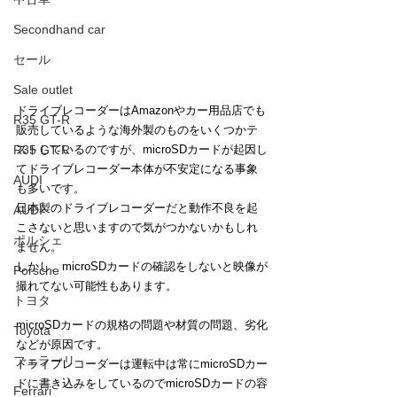
Secondhand car
セール
Sale outlet
ドライブレコーダーはAmazonやカー用品店でも
R35 GT-R
販売しているような海外製のものをいくつかテ
ストしているのですが、microSDカードが起因し
R35 GT-R
てドライブレコーダー本体が不安定になる事象
AUDI
も多いです。
日本製のドライブレコーダーだと動作不良を起
AUDI
こさないと思いますので気がつかないかもしれ
ポルシェ
ません。
しかし、microSDカードの確認をしないと映像が
Porsche
撮れてない可能性もあります。
トヨタ
microSDカードの規格の問題や材質の問題、劣化
Toyota
などが原因です。
フェラーリ
ドライブレコーダーは運転中は常にmicroSDカー
ドに書き込みをしているのでmicroSDカードの容
Ferrari