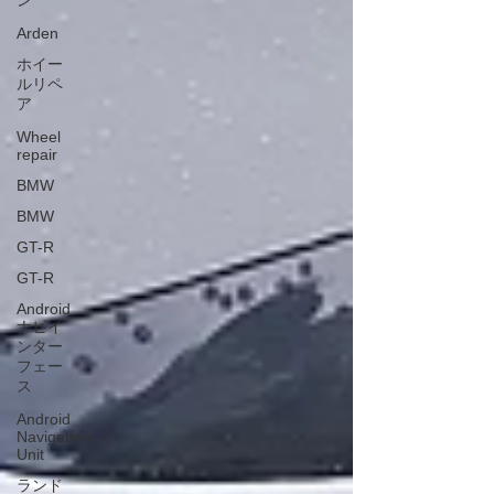
ン
Arden
ホイー
ルリペ
ア
Wheel
repair
BMW
BMW
GT-R
GT-R
Android
ナビイ
ンター
フェー
ス
Android
Navigation
Unit
ランド