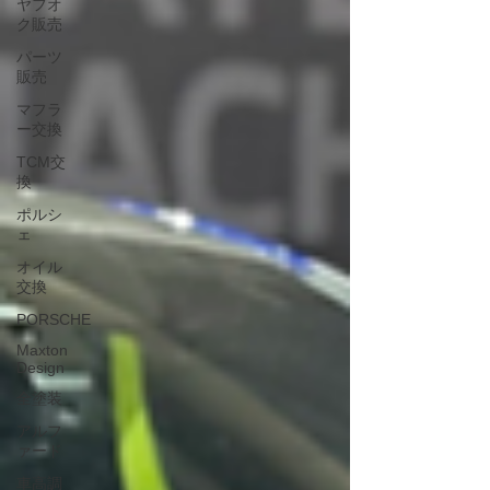
ヤフオ
ク販売
パーツ
販売
マフラ
ー交換
TCM交
換
ポルシ
ェ
オイル
交換
PORSCHE
Maxton
Design
全塗装
アルフ
ァード
車高調