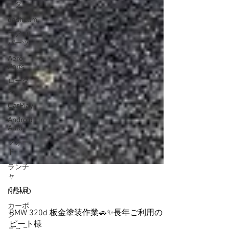
ーダー
dashcam
エアロ
パーツ
Aero
Parts
ロータ
ス
CarPlay
Android
Auto
フォー
ド
ランチ
ャ
NISMO
5月1日
カーボ
ン
BMW 320d 板金塗装作業🚗✨長年ご利用のリ