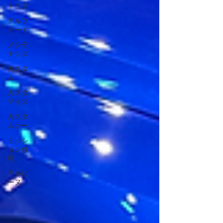
トヨタ
アルフ
ァード
メンテ
ナンス
カスタ
ム
カスタ
マイズ
カスタ
ムカー
ミッシ
ョン修
理
アルピ
ーヌ