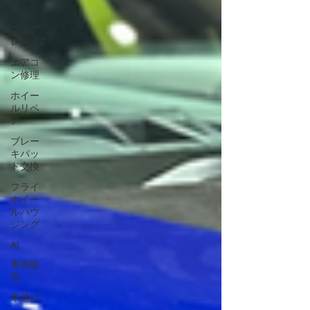
整
フェア
レディZ
エアコ
ン修理
ホイー
ルリペ
ア
ブレー
キパッ
ド交換
フライ
ホイー
ルハウ
ジング
AI
車両販
売
車選び