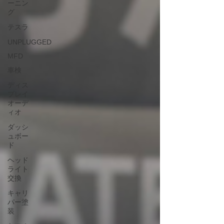
ーニン
グ
テスラ
UNPLUGGED
MFD
車検
ディス
プレイ
オーデ
ィオ
ダッシ
ュボー
ド
ヘッド
ライト
交換
キャリ
パー塗
装