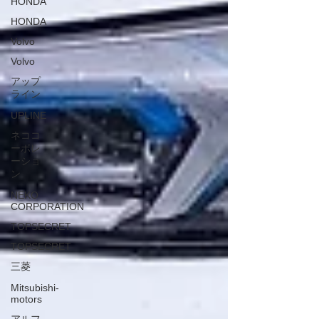
HONDA
HONDA
Volvo
Volvo
アップ
ライン
UPLINE
ネココ
ーポレ
ーショ
ン
NEKO
CORPORATION
TOPSECRET
TOPSECRET
三菱
Mitsubishi-
motors