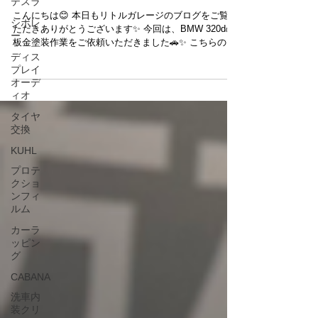
テスラ
ピート様
シボレ
ー
こんにちは😊 本日もリトルガレージのブログをご覧い
ただきありがとうございます✨ 今回は、BMW 320dの
ディス
板金塗装作業をご依頼いただきました🚗✨ こちらのお
プレイ
客様は、R35 GT-Rでもご利用いただいている、長年の
オーデ
リピートのお客様です😊いつも大切なお車をお任せい
ィオ
ただき、誠にありがとうございます✨ 入庫時はボディ
タイヤ
にダメージが見られる状態でしたが、板金塗装にてき
交換
れいに修復を行いました🔧🎨 細部まで丁寧に作業を行
い、違和感のない自然な仕上がりとなっております👍
KUHL
【📸】 無事に作業も完了し、お車はご納車させていた
プロテ
だきました😊✨ 今後も安心してお乗りいただけるよう
クショ
サポートしてまいります🚗 板金塗装やメンテナンス、
ンフィ
カスタムのご相談もお気軽にどうぞ😊 皆さまのご来店
ルム
を心よりお待ちしております✨
カーラ
ッピン
グ
CABANA
洗車内
装クリ