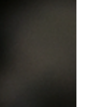
った展示を軽めに紹介します📸 🔹 BMW／MINI ブース
BMWグループは「ワクワクする未来を、探しに行こ
う！」というコンセプトのもと出展。 BMW
Japan+2BMW Group PressClub+2 特に、MINIでは
Paul Smith氏とのコラボモデル「MINI Paul Smith
Edition」が世界初公開されました。 THE SHOP+2Car
Watch+2 スタイルと技術の調和が感じられるブースで
した。 🔹 タイヤ＆パーツ・技術系メーカー たとえば
Bridgestone や Dunlop、DENSO Corporation などで
は、タイヤ技術・安全装備・制御系の進化がアピール
されていました。例：DENSO ＝最新技術・制御装置
の展示。 💬