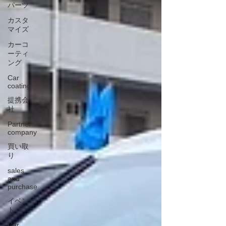
パーツ
カスタ
マイズ
カーコ
ーティ
ング
Car
coating
提携会
社
Partner
company
買い取
り
sales
and
purchase
イベン
ト
Car