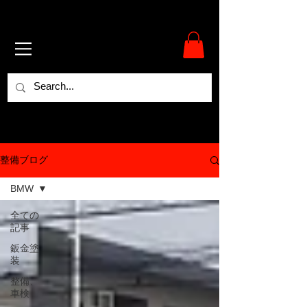
整備ブログ
BMW
全ての
記事
鈑金塗
装
整備、
車検