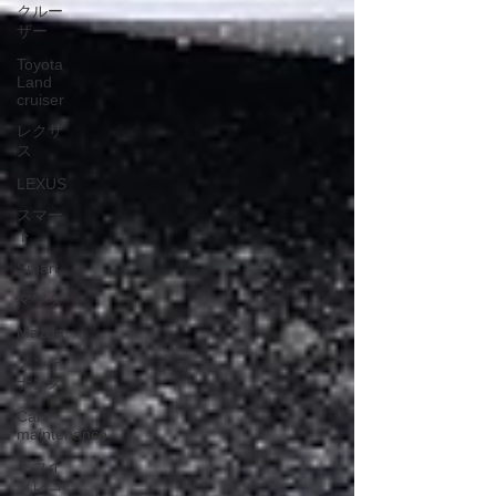
クルー
ザー
Toyota
Land
cruiser
レクサ
ス
LEXUS
スマー
ト
Smart
マツダ
Mazda
メンテ
ナンス
Car
maintenance
ドライ
ブレコ