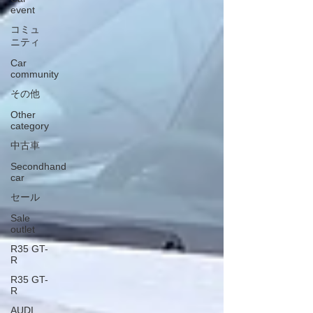
event
コミュ
ニティ
Car
community
その他
Other
category
中古車
Secondhand
car
セール
Sale
outlet
R35 GT-
R
R35 GT-
R
AUDI