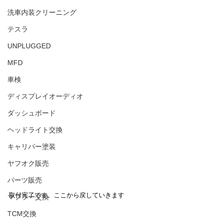
洗車内装クリーニング
テスラ
UNPLUGGED
MFD
車検
ディスプレイオーディオ
ダッシュボード
ヘッドライト交換
キャリパー塗装
ヤフオク販売
パーツ販売
取付完了です。ここから戻していきます
マフラー交換
TCM交換