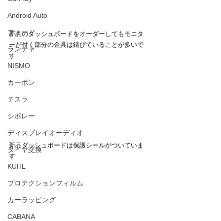
Android Auto
フォード
新品のダッシュボードをオーダーしてもモニタ
ーが付く部分の金具は錆びていることが多いで
ランチャ
す
NISMO
カーボン
テスラ
シボレー
ディスプレイオーディオ
新品ダッシュボードは保護シールがついていま
タイヤ交換
す
KUHL
プロテクションフィルム
カーラッピング
CABANA