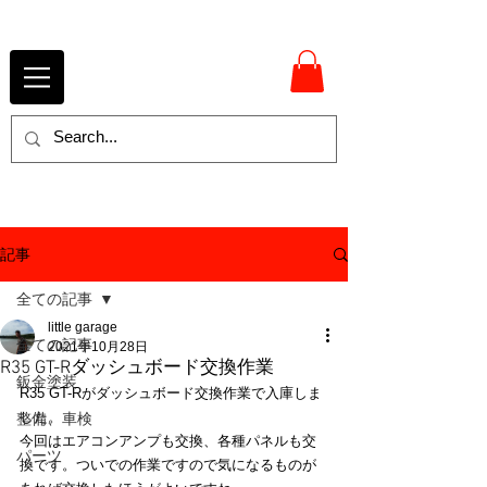
記事
全ての記事
little garage
全ての記事
2021年10月28日
R35 GT-Rダッシュボード交換作業
鈑金塗装
R35 GT-Rがダッシュボード交換作業で入庫しま
した。
整備、車検
今回はエアコンアンプも交換、各種パネルも交
パーツ
換です。ついでの作業ですので気になるものが