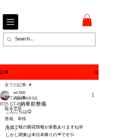
記事
全ての記事
eri 500
全ての記事
2024年4月3日
R35 GT-R納車前整備
鈑金塗装
こんにちは😊
整備、車検
各地で桜の開花情報が多数ありますね🌸
パーツ
しかし関東は本日本降りの☔です💦