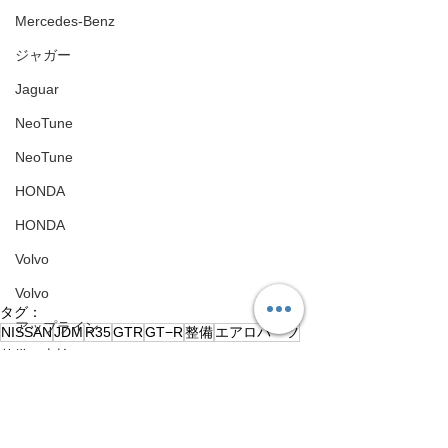
Mercedes-Benz
ジャガー
Jaguar
NeoTune
NeoTune
HONDA
HONDA
Volvo
Volvo
タグ：
アップライン
NISSAN
JDM
R35
GTR
GT−R
整備
エアロパーツ
整備、車検
UPLINE
コミュニティ
ネココーポレーション
その他
NEKO CORPORATION