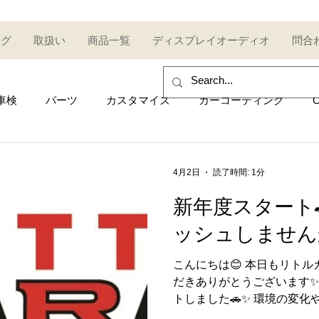
ログ
取扱い
商品一覧
ディスプレイオーディオ
問合
車検
パーツ
カスタマイズ
カーコーティング
C
sales and purchase
イベント
Car event
コミュ
4月2日
読了時間: 1分
新年度スタート
Other category
中古車
Secondhand car
セール
ッシュしません
こんにちは😊 本日もリト
UDI
AUDI
ポルシェ
Porsche
トヨタ
Toy
だきありがとうございます✨
トしました🚗✨ 環境の変
た方も多いのではないでしょ