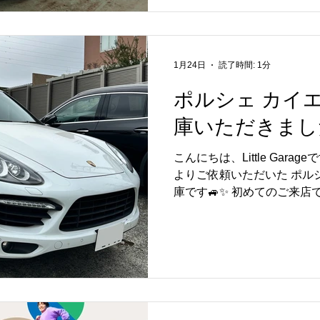
る方や、ワンランク上の走
気になる方はぜひお気軽にご
来店を心よりお待ちしており
1月24日
読了時間: 1分
ポルシェ カイ
庫いただきまし
こんにちは、Little Gara
よりご依頼いただいた ポル
庫です🚙✨ 初めてのご来
せいただき、ありがとうござ
定点検をはじめ、各部の状
め、 あわせてエンジンオイル
してお乗りいただけるよう
応しております😊 Little 
わず車検やメンテナンスに対
お客様も、お気軽にご相談く