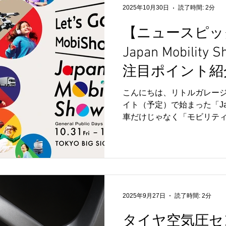
2025年10月30日
読了時間: 2分
【ニュースピッ
Japan Mobility
注目ポイント紹介
こんにちは、リトルガレージ
イト（予定）で始まった「Japan 
車だけじゃなく「モビリテ
クルマ・移動スタイルが大集合
Mobility Show 2025 W
の注目ポイントを3つご紹介し
コンセプト＆未来モデルの披
世代の姿”を次々と発表中。例
世代コロナ（Corolla）コ
2025年9月27日
読了時間: 2分
ランド化”されたCentur
が登場しています。 こうし
タイヤ空気圧セ
備・カスタム業者にとって