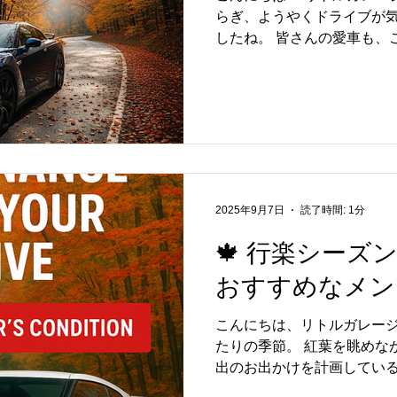
らぎ、ようやくドライブが
したね。 皆さんの愛車も、
てくれたことと思います。 
な負担をかけていることを
ところでダメージ...
2025年9月7日
読了時間: 1分
🍁 行楽シーズ
おすすめなメン
こんにちは、リトルガレージ
たりの季節。 紅葉を眺めな
出のお出かけを計画してい
うか？ そんな行楽シーズン