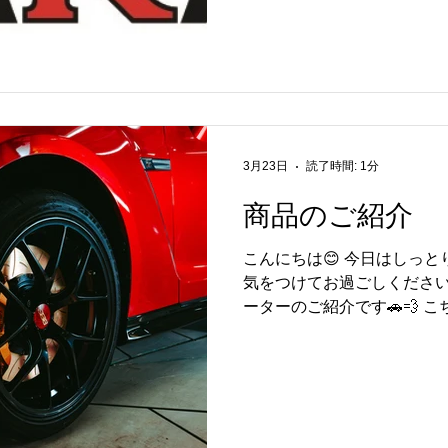
お車の状態を見直してみるの
ンテナンスはもちろん、気
フレッシュにもぴったりの時
といった基本的なメンテナ
更のご相談まで幅広く承って
くしたい」「見た目の印象
合わせてお車もアップデー
3月23日
読了時間: 1分
か😏✨ これからも安心・
商品のご紹介
きるよう努めてまいります
どうぞよろしくお願いいたし
こんにちは😊 今日はしっと
よりお待ちしております✨
気をつけてお過ごしください
ーターのご紹介です🚗💨 こ
390mmの大径ローターとな
したブレーキング性能が魅力
ドもスペックV同等サイズの
ローターとの組み合わせで
ングを体感していただけます