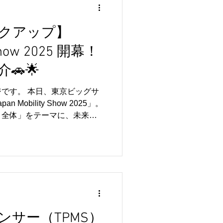
クアップ】
 Show 2025 開幕！
🚗🌟
です。 本日、東京ビッグサ
Mobility Show 2025」。
ィ全体」をテーマに、未来の
しています。 Japan
ebsite+2日本医師会+2 では、今回
ます👇 🔍 注目ポイント①：
露 大手自動車メーカーが“次
として、Toyotaからは「次
ンセプト」や“ラグジュアリーブ
yブランドからのクーペモデルなど
たコンセプトモデルは、整
ンサー（TPMS）
「この先来るトレンド」を知