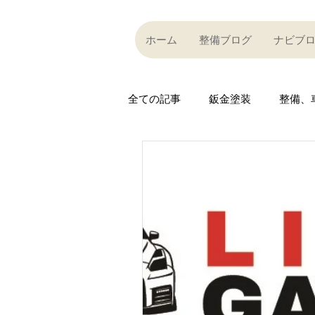
ホーム
整備ブログ
ナビブ
全ての記事
鈑金塗装
整備、
Partner company
買い取り
Car community
その他
R35 GT-R
R35 GT-R
A