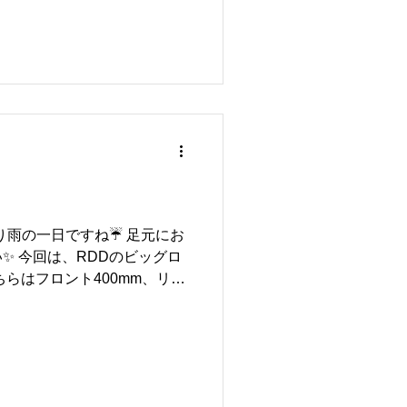
もおすすめです🔧 日頃のメ
になっていた部分の点検やリ
期です✨ オイル交換や点検
ンスから、カスタムや仕様変
おります👍 「乗り心地を良
を変えたい」など、新年度に
トしてみてはいかがでしょう
快適なカーライフをサポートで
 本年度もリトルガレージを
ます😊 皆さまのご来店を心
り雨の一日ですね☔ 足元にお
✨ 今回は、RDDのビッグロ
ちらはフロント400mm、リア
っており、 高い制動力と安定
です✨ また、ブレーキパッ
商品をご用意しております👍
、より安心感のあるフィーリ
😊 ブレーキ性能を重視され