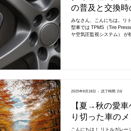
の普及と交換時
る大きなヒントになります。 
＆モビリティの多様化 EV
みなさん、こんにちは。リト
向けの“超小型モビリティ”や
型車では TPMS（Tire Pressur
発表がありました。 例えば、M
ヤ空気圧監視システム） が
の電動SUVコンセプ
りました。 タイヤの空気圧
警告してくれる便利な機能です
2025年9月18日
読了時間: 2分
【夏→秋の愛車
り切った車のメ
こんにちは！ リトルガレー