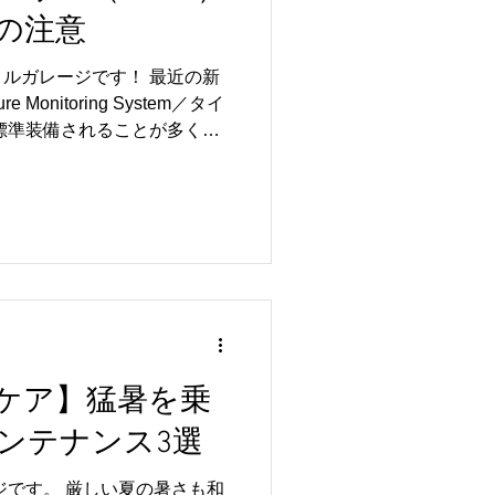
の注意
🔧 注目ポイント②：電動化
・ハイブリッド・さらには都市
ルガレージです！ 最近の新
“オフロードEV”など、幅広い
e Monitoring System／タイ
itsubishiがオフロード仕様
標準装備されることが多くな
不足を検知し、ドライバーに
。...
ケア】猛暑を乗
ンテナンス3選
ジです。 厳しい夏の暑さも和