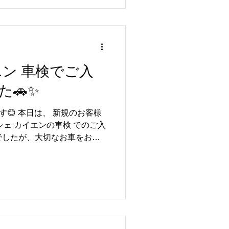
りを求める方におすすめです✨
相談ください😊 皆さまのご
ます🚙✨
エン 車検でご入
た🚗✨
geです😊 本日は、 新規のお客様
シェ カイエンの車検 でのご入
店でしたが、大切なお車をお任
います😊 車検作業では、法
態を確認しながら作業を進
交換も行いました🔧✨ 安心
、メンテナンスもしっかり対
Garageでは、国産車・輸入車問
応しております🚗 初めての
ださい😊