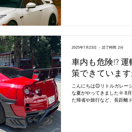
車の事前メンテナンスです。
たいポイント...
2025年7月23日
読了時間: 2分
車内も危険!? 
策できています
こんにちは😊リトルガレージ
な夏がやってきました🌞 
た帰省や旅行など、長距離
ですね。 今回は、運転中の
ます。 🌡【車内でも熱中症に