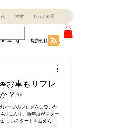
わせ
検索
もっと表示
ar coating
提携会社
ニティ
🚗お車もリフレ
Sale outlet
か？✨
ルガレージのブログをご覧いた
ota
フェラーリ
 4月に入り、新年度がスター
化や新しいスタートを迎えられ
うか😊 このタイミングで、